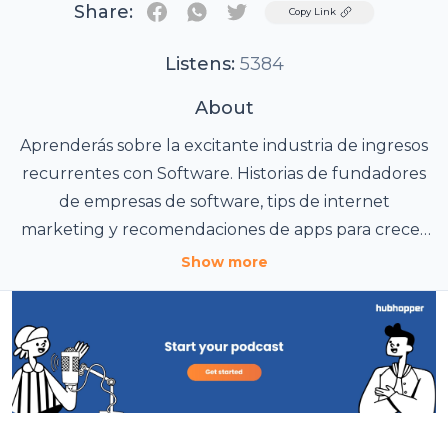
Share:
Twitter
Copy Link
Listens:
5384
About
Aprenderás sobre la excitante industria de ingresos
recurrentes con Software. Historias de fundadores
de empresas de software, tips de internet
marketing y recomendaciones de apps para crecer
tu negocio. Soy Jorge Díaz y te doy la bienvenida al
Show more
Podcast de Software Como Servicio.