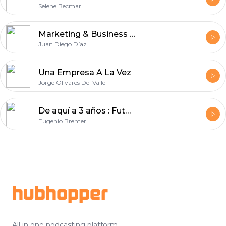
Selene Becmar
Marketing & Business - Juan Diego Díaz
Juan Diego Díaz
Una Empresa A La Vez
Jorge Olivares Del Valle
De aquí a 3 años : Futurismo aplicable
Eugenio Bremer
Footer
hubhopper
All in one podcasting platform.