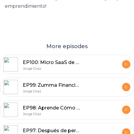
emprendimiento!
More episodes
EP100: Micro SaaS de Leandro Zubrezki Sync2Sheets en LATAM. SaaS para Notion
Jorge Diaz
EP99: Zumma Financial: Copiloto de Facturación con Inteligencia Artificial a Través de WhatsApp
Jorge Diaz
EP98: Aprende Cómo Vender Más por WhatsApp
Jorge Diaz
EP97: Después de perder su Empleo Ayudo a Empresas a Generar Más Ventas B2B y Ahora es una Plataforma