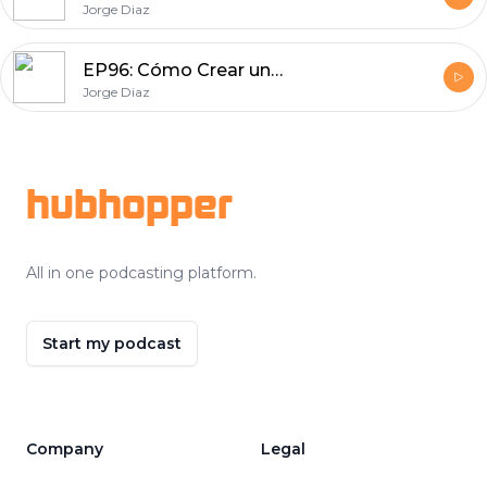
Jorge Diaz
EP96: Cómo Crear una Agencia de Marketing Digital con SaaS en 2024
Jorge Diaz
Footer
hubhopper
All in one podcasting platform.
Start my podcast
Company
Legal