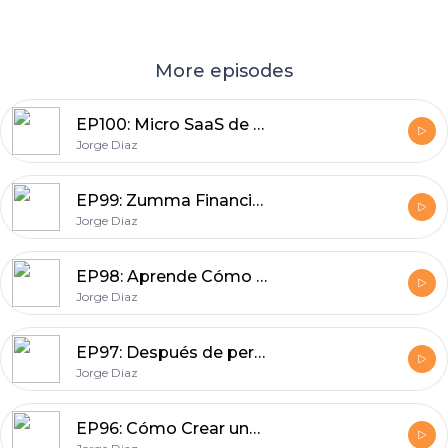
More episodes
EP100: Micro SaaS de Leandro Zubrezki Sync2Sheets en LATAM. SaaS para Notion
Jorge Diaz
EP99: Zumma Financial: Copiloto de Facturación con Inteligencia Artificial a Través de WhatsApp
Jorge Diaz
EP98: Aprende Cómo Vender Más por WhatsApp
Jorge Diaz
EP97: Después de perder su Empleo Ayudo a Empresas a Generar Más Ventas B2B y Ahora es una Plataforma
Jorge Diaz
EP96: Cómo Crear una Agencia de Marketing Digital con SaaS en 2024