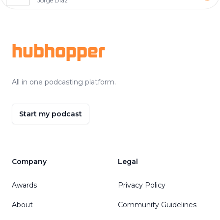
Jorge Diaz
Footer
hubhopper
All in one podcasting platform.
Start my podcast
Company
Legal
Awards
Privacy Policy
About
Community Guidelines