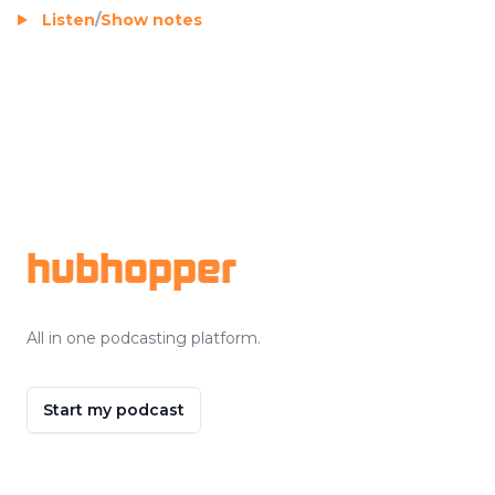
Listen
/
Show notes
Footer
hubhopper
All in one podcasting platform.
Start my podcast