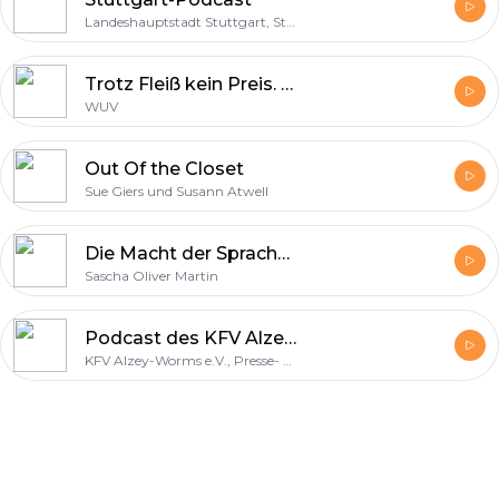
Landeshauptstadt Stuttgart, Stabsabteilung Kommunikation
Trotz Fleiß kein Preis. Prekäre Arbeit - prekäres Leben?
WUV
Out Of the Closet
Sue Giers und Susann Atwell
Die Macht der Sprache - wie wir mithilfe der Sprache unser gesamtes Leben steuern!
Sascha Oliver Martin
Podcast des KFV Alzey-Worms e.V.
KFV Alzey-Worms e.V., Presse- und Öffentlichkeitsarbeit
Footer