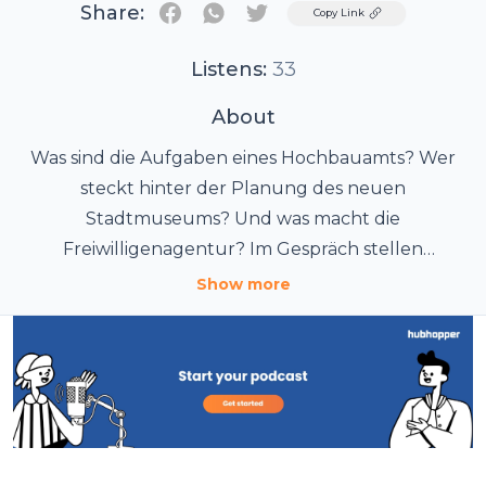
Share:
Twitter
Copy Link
Listens:
33
About
Was sind die Aufgaben eines Hochbauamts? Wer
steckt hinter der Planung des neuen
Stadtmuseums? Und was macht die
Freiwilligenagentur? Im Gespräch stellen
Abteilungsleiter und Mitarbeiter die Arbeit der
Show more
verschiedenen Institutionen und Einrichtungen
der Landeshauptstadt vor.