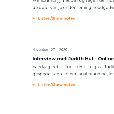
Wellicht sta jij met de rug tegen de muu
de deur van je onderneming noodgedwon
Listen
/
Show notes
November 27, 2020
Interview met Judith Hut - Onlin
Vandaag heb ik Judith Hut te gast. Judit
gespecialiseerd in personal branding, log
Listen
/
Show notes