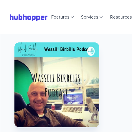
hubhopper
Features
Services
Resources