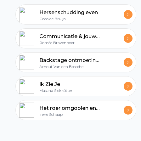
succesvolle mensen die zijn doorgebroken met
Hersenschuddingleven
hun bedrijf. Het belangrijkste doel voor mij is
Coco de Bruijn
dat ik je met deze podcast inspireer en prikkel
om een winstgevende (online) business te
Communicatie & jouw business
bouwen van betekenis.
Romée Bravenboer
Backstage ontmoetingen
Arnout Van den Bossche
Ik Zie Je
Mascha Siekkötter
Het roer omgooien en je eigen koers varen.
Irene Schaap