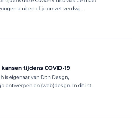
r tijdens deze Covid-19 uitbraak. Je moet
gen aluiten of je omzet verdwij...
e kansen tijdens COVID-19
h is eigenaar van Dith Design,
o ontwerpen en (web)design. In dit int...