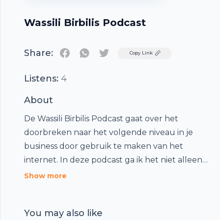
Wassili Birbilis Podcast
Share:
Twitter
Copy Link
Listens:
4
About
De Wassili Birbilis Podcast gaat over het
doorbreken naar het volgende niveau in je
business door gebruik te maken van het
internet. In deze podcast ga ik het niet alleen
hebben over online strategieën en technieken
Show more
voor succes, maar ook over onderwerpen als
passie,mindset en ondernemerschap. Ik ga mijn
You may also like
belangrijkste lessen met je delen en interview