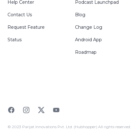
Help Center
Podcast Launchpad
Contact Us
Blog
Request Feature
Change Log
Status
Android App
Roadmap
Facebook
Instagram
Twitter
YouTube
© 2023 Parijat Innovations Pvt. Ltd. (Hubhopper) All rights reserved.