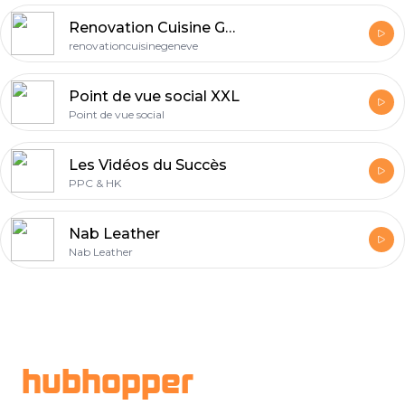
Renovation Cuisine Geneve
renovationcuisinegeneve
Point de vue social XXL
Point de vue social
Les Vidéos du Succès
PPC & HK
Nab Leather
Nab Leather
Footer
hubhopper