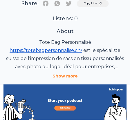
Share:
Twitter
Copy Link
Listens:
0
About
Tote Bag Personnalisé
https://totebagpersonnalise.ch/
est le spécialiste
suisse de l'impression de sacs en tissu personnalisés
avec photo ou logo. Idéal pour entreprises,
événements ou cadeaux, le tote bag personnalisé
Show more
combine écologie et communication efficace.
Plusieurs matériaux disponibles : coton bio, toile de
jute, polyester recyclé. Techniques d'impression :
sérigraphie, numérique, broderie. Livraison en 3-7
jours. Tarifs dégressifs dès 100 pièces (CHF
7.50/unité). ROI marketing estimé : 1500% sur 3 ans.