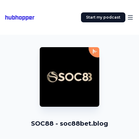
hubhopper
Start my podcast
SOC88 - soc88bet.blog