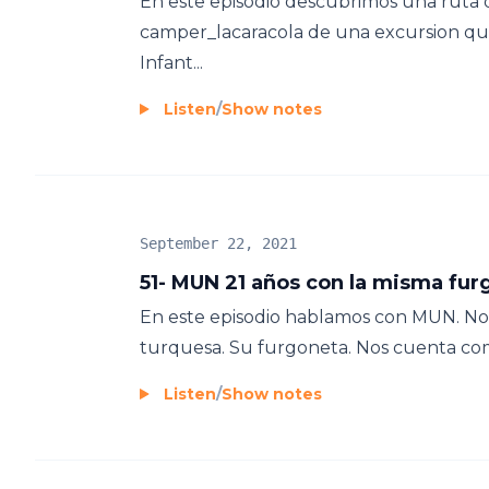
En este episodio descubrimos una ruta 
camper_lacaracola de una excursion que 
Infant...
Listen
/
Show notes
September 22, 2021
51- MUN 21 años con la misma fur
En este episodio hablamos con MUN. Nos 
turquesa. Su furgoneta. Nos cuenta como 
Listen
/
Show notes