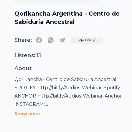
Qorikancha Argentina - Centro de
Sabiduria Ancestral
Share:
Twitter
Copy Link
Listens:
15
About
Qorikancha - Centro de Sabiduria Ancestral
SPOTIFY: http://bit.ly/Audios-Webinar-Spotify
ANCHOR: http://bit.ly/Audios-Webinar-Anchor
INSTAGRAM:
https://www.instagram.com/qorikancha_chamanis
Show more
TWITTER: https://twitter.com/chamanismo
FACEBOOK: