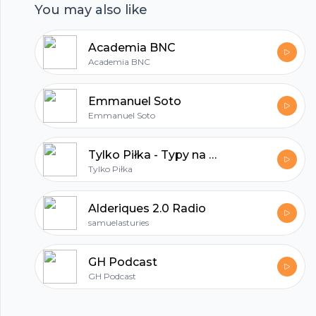
You may also like
https://www.facebook.com/chamanismo/ EMAIL:
chamanismoar@hotmail.com
Academia BNC
Academia BNC
Emmanuel Soto
Emmanuel Soto
Tylko Piłka - Typy na dziś #kasujemy
Tylko Piłka
Alderiques 2.0 Radio
samuelasturies
GH Podcast
GH Podcast