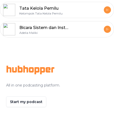
Tata Kelola Pemilu
Kelompok Tata Kelola Pemilu
Bicara Sistem dan Institusi Pemerintahan
Adelia Maliki
Footer
hubhopper
All in one podcasting platform.
Start my podcast