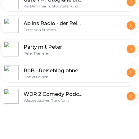
Kai Behrmann: Storyteller und Fotograf I Interviews mit Abenteurern und Fotografen über Lifestyle Design inspiriert von Tim Ferriss, Chase Jarvis und Tony Robbins
Ab ins Radio - der Reiseblog Podcast von Peter von Stamm
Peter von Stamm
Party mit Peter
Peter Panierer
RoB - Reiseblog ohne Bilder - Podcast über Reisende und digitale Nomaden
Daniel Heinen
WDR 2 Comedy Podcast
Westdeutscher Rundfunk
Footer