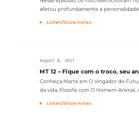
Nesse episódio, os mochileiros voltam 
afetou profundamente a personalidade de
Listen
/
Show notes
August 8, 2017
MT 12 – Fique com o troco, seu an
Conheça Marte em O Vingador do Futuro
da vida, filosofe com O Homem-Animal, 
Listen
/
Show notes