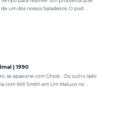
no tempo para resolver um problema que
 um dos nossos Saladeiros. O post ...
imal | 1990
, se apaixone com Ghost - Do outro lado
ria com Will Smith em Um Maluco no ...