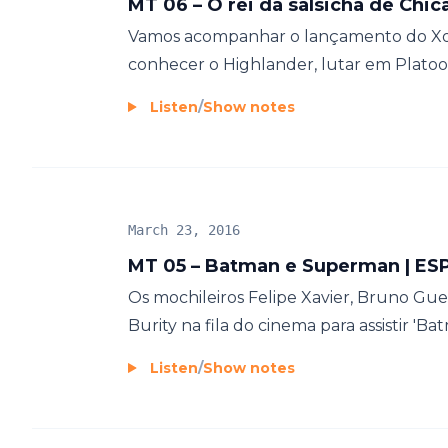
MT 06 – O rei da salsicha de Chic
Vamos acompanhar o lançamento do Xou
conhecer o Highlander, lutar em Platoon,
Listen
/
Show notes
March 23, 2016
MT 05 – Batman e Superman | ES
Os mochileiros Felipe Xavier, Bruno Gue
Burity na fila do cinema para assistir 'Ba
Listen
/
Show notes