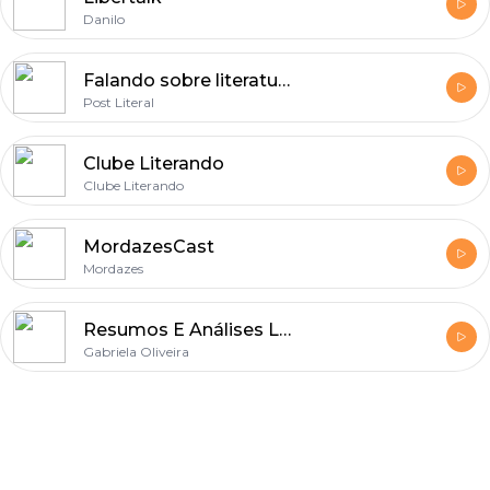
Danilo
Falando sobre literatura
Post Literal
Clube Literando
Clube Literando
MordazesCast
Mordazes
Resumos E Análises Literárias
Gabriela Oliveira
Footer