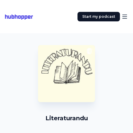
hubhopper
Start my podcast
Literaturandu