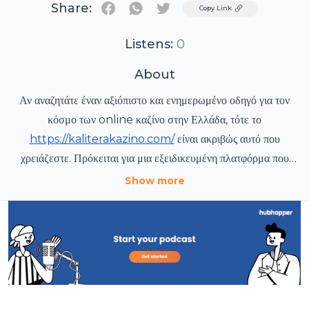
Share:
Twitter
Copy Link
Listens:
0
About
Αν αναζητάτε έναν αξιόπιστο και ενημερωμένο οδηγό για τον
κόσμο των online καζίνο στην Ελλάδα, τότε το
https://kaliterakazino.com/
είναι ακριβώς αυτό που
χρειάζεστε. Πρόκειται για μια εξειδικευμένη πλατφόρμα που
έχει ως στόχο να προσφέρει στους Έλληνες παίκτες μια
Show more
ολοκληρωμένη και αντικειμενική εικόνα για τον συνεχώς
εξελισσόμενο χώρο των διαδικτυακών τυχερών παιχνιδιών.