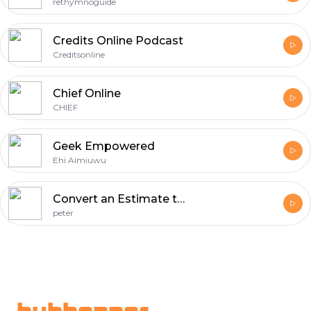
rethymnoguide
Сredits Online Podcast
Creditsonline
Chief Online
CHIEF
Geek Empowered
Ehi Aimiuwu
Convert an Estimate to an Invoice in QuickBooks Online
peter
Footer