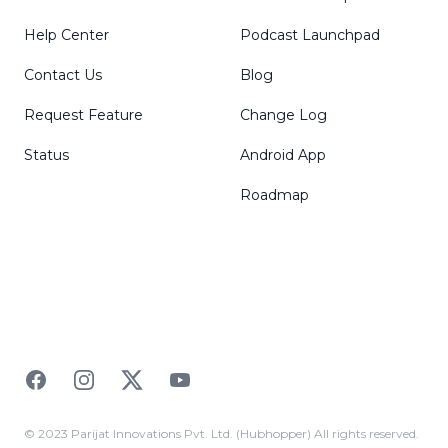
Help Center
Podcast Launchpad
Contact Us
Blog
Request Feature
Change Log
Status
Android App
Roadmap
Facebook
Instagram
Twitter
YouTube
© 2023 Parijat Innovations Pvt. Ltd. (Hubhopper) All rights reserved.