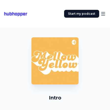
hubhopper
Start my podcast
Intro