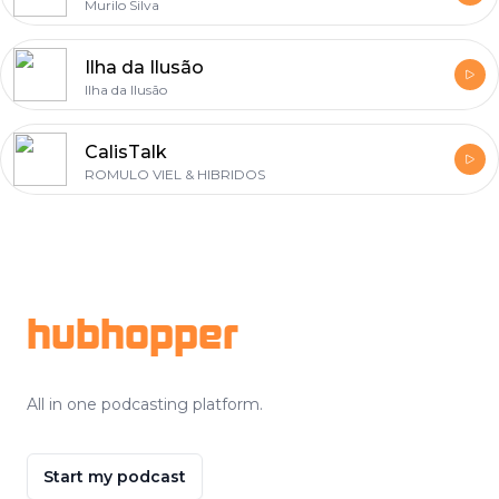
Murilo Silva
Ilha da Ilusão
Ilha da Ilusão
CalisTalk
ROMULO VIEL & HIBRIDOS
Footer
hubhopper
All in one podcasting platform.
Start my podcast