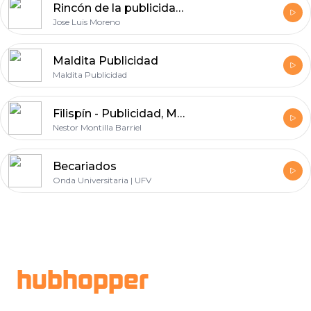
Rincón de la publicidad pagada: Hadestra Marketing
Jose Luis Moreno
Maldita Publicidad
Maldita Publicidad
Filispín - Publicidad, Marketing y Creatividad
Nestor Montilla Barriel
Becariados
Onda Universitaria | UFV
Footer
hubhopper