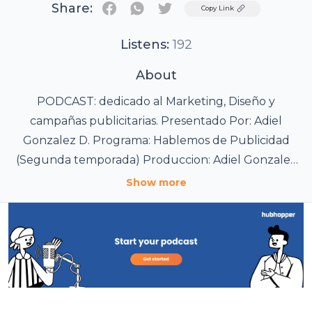
Share:
Twitter
Copy Link
Listens:
192
About
PODCAST: dedicado al Marketing, Diseño y
campañas publicitarias. Presentado Por: Adiel
Gonzalez D. Programa: Hablemos de Publicidad
(Segunda temporada) Produccion: Adiel Gonzalez
D. Patrocinadores: Canal cristocentrico + En
Show more
youtube, MEDIAMAX PUBLICIDAD , Narrativa
cristiana. Hablemos de Publicidad
https://hablemosdepublicidad.simdif.com/
Hablemos de Publicidad Audio Web
https://podcast.page/websites/hablemos-de-
publicidad/ Año: 2026