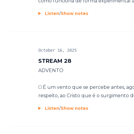
como funciona de forma experimental a id
Listen
/
Show notes
October 16, 2025
STREAM 28
ADVENTO
◻️ É um vento que se percebe antes, ago
respeito, ao Cristo que é o surgimento do
Listen
/
Show notes