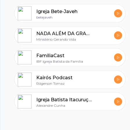
Preaching on the Network ◾️Translate audio
Igreja Bete-Javeh
into subtitles in your language and get five-star
betejaveh
rating for the entire label and sound.
NADA ALÉM DA GRAÇA
Ministério Gerando Vida
FamiliaCast
IBF Igreja Batista da Família
Kairós Podcast
Rógerson Tomaz
Igreja Batista Itacuruçá em São Gonçalo
Alexandre Cunha