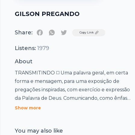
GILSON PREGANDO
Share:
Twitter
Copy Link
Listens:
1979
About
TRANSMITINDO ◻️ Uma palavra geral, em certa
forma e mensagem, para uma exposição de
pregações inspiradas, com exercício e expressão
da Palavra de Deus. Comunicando, como ênfase
principal e ao máximo, a verdade. A Palavra com
Show more
princípios da doutrina do cristianismo, para toda
igreja, que se confirma, com toda a real verdade
You may also like
◽️Podcasts online in the Hubhopper ◽️Gilson