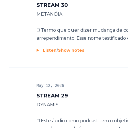
STREAM 30
METANÓIA
◻️ Termo que quer dizer mudança de co
arrependimento. Esse nome testificado e
Listen
/
Show notes
May 12, 2026
STREAM 29
DYNAMIS
◻️ Este áudio como podcast tem o objetiv