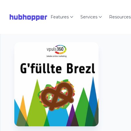
hubhopper
Features
Services
Resources