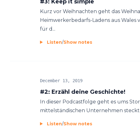
#3: Keep it simple
Kurz vor Weihnachten geht das Weihna
Heimwerkerbedarfs-Ladens aus Wales vir
für d...
Listen
/
Show notes
December 13, 2019
#2: Erzähl deine Geschichte!
In dieser Podcastfolge geht es ums Story
mittelständischen Unternehmen steckt oft
Listen
/
Show notes