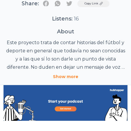
Share:
Twitter
Copy Link
Listens:
16
About
Este proyecto trata de contar historias del fútbol y
deporte en general que todavía no sean conocidas
y a las que sí lo son darle un punto de vista
diferente. No duden en dejar un mensaje de voz o
comentar todo será bienvenido y tendrá su
Show more
respuesta.