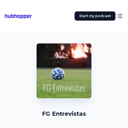
hubhopper
Start my podcast
FG Entrevistas