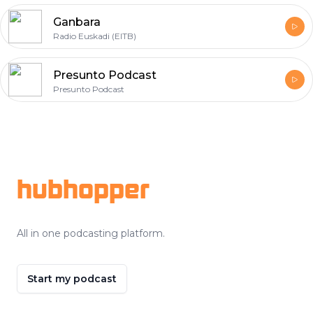
Ganbara
Radio Euskadi (EITB)
Presunto Podcast
Presunto Podcast
Footer
hubhopper
All in one podcasting platform.
Start my podcast