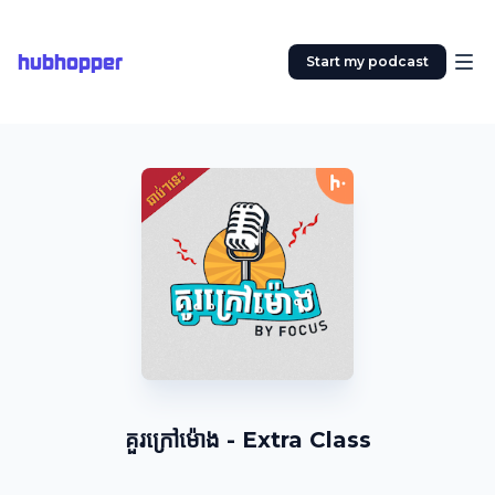
hubhopper
Start my podcast
គួរក្រៅម៉ោង - Extra Class