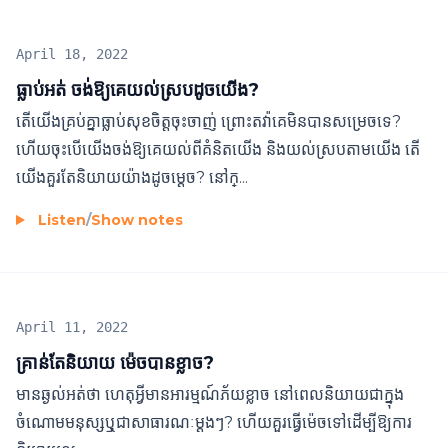
April 18, 2022
ធ្លាប់អត់ ចង់ឱ្យគេយល់ស្របដូចយើង?
តើយើងគ្រប់គ្នា​ធ្លាប់សុខចិត្តចុះចាញ់ ព្រោះតវ៉ាគេមិនបានសម្រេចទេ?
ហើយចុះបើយើងចង់ឱ្យគេយល់ពីគំនិតយើង និងយល់ស្របតាមយើង តើ
យើងគួរតែនិយាយយ៉ាងដូចម្ដេច? នៅក្...
Listen
/
Show notes
April 11, 2022
គ្រាន់តែនិយាយ ម៉េចបានខ្លាច?
មាន​ឆ្ងល់​អត់​ថា ហេតុអ្វី​មាន​អារម្មណ៍​ភ័យខ្លាច នៅ​ពេល​និយាយ​ជា​ក្នុង
ចំណោម​មនុស្ស​ឬុជា​​សា​ធា​រណៈ​ម្ដងៗ? ហើយ​គួរ​ធ្វើ​ម៉េចទៅ​ដើម្បី​ឱ្យ​ការ​