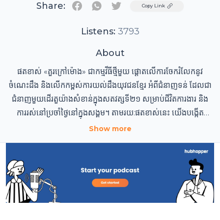
Share:
Twitter
Copy Link
Listens:
3793
About
ផតខាស់​​ «គួរក្រៅម៉ោង» ជាកម្មវីធីថ្មីមួយ ផ្តោតលើការចែករំលែកនូវ
ចំណេះដឹង និងលើកកម្ពស់ការយល់ដឹងយុវជនខ្មែរ អំពីជំនាញទន់ ដែលជា
ជំនាញមួយដើរតួយ៉ាងសំខាន់ក្នុងសតវត្សទី២១ សម្រាប់ជីវិតការងារ និង
ការរស់នៅប្រចាំថ្ងៃនៅក្នុងសង្គម។ តាមរយ:ផតខាស់នេះ​ យើងបង្កើត
ឱកាសសម្រាប់ការពិភាក្សា ព្រមទាំងការចែករំលែកនូវបទពិសោធន៍ និង
Show more
ចំណេះដឹង រវាងយុវជន និងយុវជន ក៏ដូចជាជម្រុញយុវជនឱ្យមានភាព
ក្លាហានក្នុងការចូលរួមនៅក្នុងសង្គមផងដែរ។ កម្មវិធីនេះ ត្រូវបានផលិត
ដោយឯករាជ្យ​ដោយ Focus - ត្រៀមខ្លួនសម្រាប់ថ្ងៃស្អែក​ និងទទួលបាន
ការគាំទ្រដោយ BBC Media Action ជាមួយនឹងការផ្តល់មូលនិធិពីទី
ភ្នាក់ងារ​ប្រទេស​ស្វី​ស​សម្រាប់​ការ​អភិវឌ្ឍ​ និង​កិច្ច​សហប្រតិបត្តិការ​ (SDC)​
ព្រមទាំងទីភ្នាក់ងារ​សហប្រតិបត្តិការ​អភិវឌ្ឍន៍​អន្តរជាតិ​ស៊ុយអែត (Sida)។