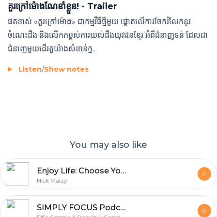
គួរក្រៅម៉ោងណែនាំខ្លួន! - Trailer
ផតខាស់​​ «គួរក្រៅម៉ោង» ជាកម្មវីធីថ្មីមួយ ផ្តោតលើការចែករំលែកនូវ
ចំណេះដឹង និងលើកកម្ពស់ការយល់ដឹងយុវជនខ្មែរ អំពីជំនាញទន់ ដែលជា
ជំនាញមួយដើរតួយ៉ាងសំខាន់ក្ន...
Listen
/
Show notes
You may also like
Enjoy Life: Choose Your Mindset, Goals, & Actions
Nick Maizy
SIMPLY FOCUS Podcast: The Good Life Approach - Your weekly podcast with the little extra Solution Focus for your daily life!