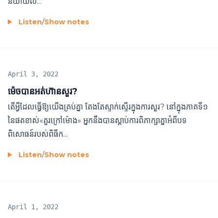
និយាយ​ល...
Listen
/
Show notes
April 3, 2022
ម៉េចបានអត់ហ៊ានសួរ?
តើអ្វីដែលធ្វើឱ្យយើងគ្រប់គ្នា តែងតែស្ទាក់ស្ទើរក្នុងការសួរ? នៅក្នុងភាគទី១
នៃផតខាស់«គួរក្រៅម៉ោង» អ្នកនឹងបានស្តាប់ការពិភាក្សាគ្នាអំពីបទ
ពិសោធន៍របស់ពិធីក...
Listen
/
Show notes
April 1, 2022