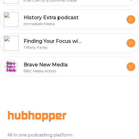
Elfie Czerny & Dominik Godat
History Extra podcast
Immediate Media
Finding Your Focus with Tiffany Farley
Tiffany Farley
Brave New Media
BBC Media Action
Footer
hubhopper
All in one podcasting platform.