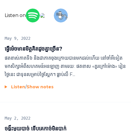
Listen on
May 9, 2022
ធ្វើម៉េចមានមិត្តគិតដូចគ្នាច្រើន?
ផតខាស់ភាគទី៦ និងជាភាគចុងក្រោយបានមកដល់ហើយ នៅចាំអីទៀត
មកសិក្សាអំពីសហគមន៍អនឡាញ តាមរយៈ ផតខាស «គួរក្រៅម៉ោង» រៀន
ថ្ងៃនេះ ជាទុនសម្រាប់ថ្ងៃស្អែក។ ធ្លាប់លឺ F...
Listen
/
Show notes
May 2, 2022
ចង្កឹះមួយបាច់ ទើបគេកាច់មិនបាក់