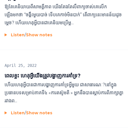
ឱ្យតែគេនិយាយពីសាមគ្គីភាព យើងតែងតែលឺពាក្យចាស់គេលើក
ឡើងមកថា​ “ចង្កឹះមួយបាច់ ទើបគេកាច់មិនបាក់” តើពាក្យនេះមានន័យដូច
ម្តេច? ហើយហេតុអ្វីបានជាគេនិយម​ប្រើម្ល...
Listen
/
Show notes
April 25, 2022
ពេលខ្លះ ហេតុអ្វីយើងត្រូវបង្ហាញការគាំទ្រ?
ហើយហេតុអ្វីបានជាការបង្ហាញការគាំទ្រអ្វីមួយ ជាសាធារណៈ?នៅ​ក្នុង​
ប្រធានបទ​សម្រាប់​ភាគ​ទី៤ «ការ​តស៊ូ​មតិ »​​ អ្នក​នឹង​បាន​ស្តាប់​ការពិភាក្សា​គ្នា
រវាង​ព...
Listen
/
Show notes