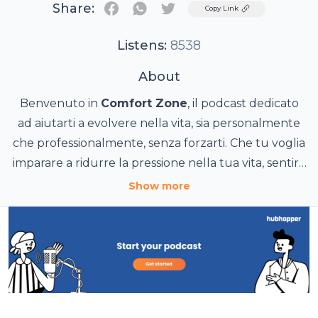
Share:
Twitter
Copy Link
Listens:
8538
About
Benvenuto in
Comfort Zone
, il podcast dedicato
ad aiutarti a evolvere nella vita, sia personalmente
che professionalmente, senza forzarti. Che tu voglia
imparare a ridurre la pressione nella tua vita, sentirti
a tuo agio con chiunque in qualsiasi situazione, o
Show more
Comfort Zone
costruire uno stile di vita che si allinei
è realizzato da
Quietmood
- la tua
strategia di cambiamento comoda come un cuscino.
perfettamente a chi sei, questo è il podcast per te.
È l'idea del Dr. Emilio Gerboni, Psicologo-
Psicoterapeuta, Formatore-Coach e autore del libro
"
LA VITA INIZIA NELLA COMFORT ZONE - realizza
quello che vuoi nel modo più comodo e naturale