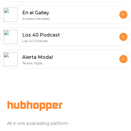
En el Galley
Andrea Heraldez
Los 40 Podcast
Los 40 Podcast
Alerta Moda!
Teresa Vigas
Footer
hubhopper
All in one podcasting platform.