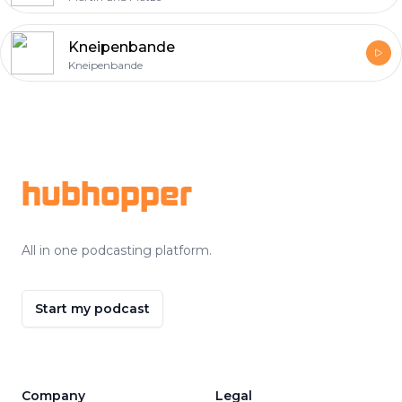
Kneipenbande
Kneipenbande
Footer
hubhopper
All in one podcasting platform.
Start my podcast
Company
Legal