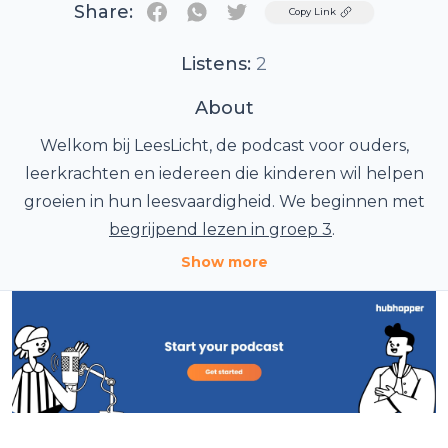
Share:
Twitter
Copy Link
Listens:
2
About
Welkom bij LeesLicht, de podcast voor ouders,
leerkrachten en iedereen die kinderen wil helpen
groeien in hun leesvaardigheid. We beginnen met
begrijpend lezen in groep 3
.
In elke aflevering nemen we je mee in de wereld
Show more
van lezen, taal en tekstbegrip.
Van praktische tips voor thuis en in de klas, tot
inzichten uit de nieuwste onderwijsontwikkelingen.
Of je nu werkt met jonge lezers, of gewoon wilt
weten hoe kinderen plezier én begrip vinden in
lezen — hier hoor je alles wat je moet weten om dat