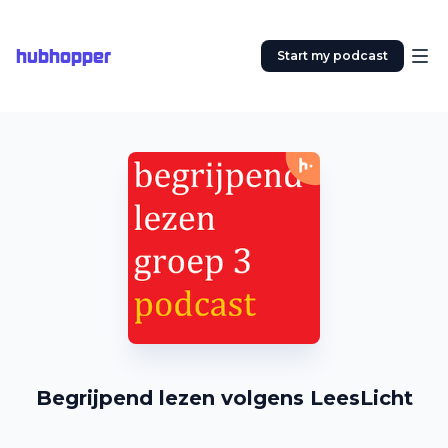
hubhopper
Start my podcast
Begrijpend lezen volgens LeesLicht