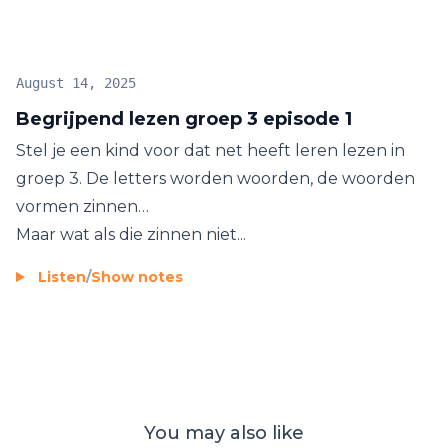
proces te versterken. LeesLicht: omdat lezen meer
is dan woorden… het is een venster naar de wereld.
August 14, 2025
Begrijpend lezen groep 3 episode 1
Stel je een kind voor dat net heeft leren lezen in
groep 3. De letters worden woorden, de woorden
vormen zinnen…
Maar wat als die zinnen niet...
Listen
/
Show notes
You may also like