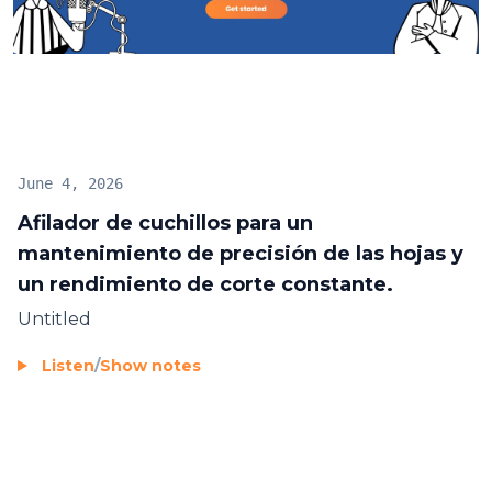
Fabricado pensando en la eficiencia y la durabilidad,
este afilador ofrece un funcionamiento fiable, al
tiempo que contribuye a prolongar la vida útil de
sus valiosas herramientas de corte. Elija Solumark
para obtener una solución de afilado práctica que
optimiza la productividad, la precisión y el
June 4, 2026
rendimiento operativo general en entornos de
Afilador de cuchillos para un
trabajo exigentes.
mantenimiento de precisión de las hojas y
un rendimiento de corte constante.
Untitled
Listen
/
Show notes