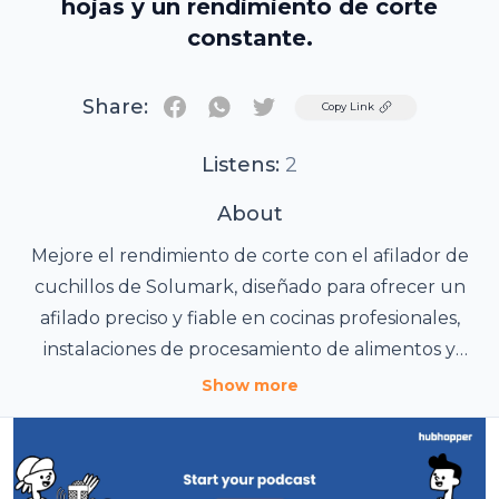
hojas y un rendimiento de corte
constante.
Share:
Twitter
Copy Link
Listens:
2
About
Mejore el rendimiento de corte con el afilador de
cuchillos de Solumark, diseñado para ofrecer un
afilado preciso y fiable en cocinas profesionales,
instalaciones de procesamiento de alimentos y
operaciones comerciales. Esta avanzada máquina
Show more
ayuda a mantener el filo de las hojas, garantiza
For more info visit:
resultados de corte uniformes y reduce el tiempo
https://solumark.mx/afiladora-de-cuchillos-
de inactividad provocado por cuchillos desafilados.
datec-afd-360/