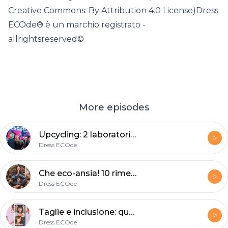
Creative Commons: By Attribution 4.0 License)Dress
ECOde® è un marchio registrato -
allrightsreserved©
More episodes
Upcycling: 2 laboratori per creare accessori ed eco-animaletti
Dress ECOde
Che eco-ansia! 10 rimedi per alleggerirla
Dress ECOde
Taglie e inclusione: quando non è solo questione di trovare la misura giusta
Dress ECOde