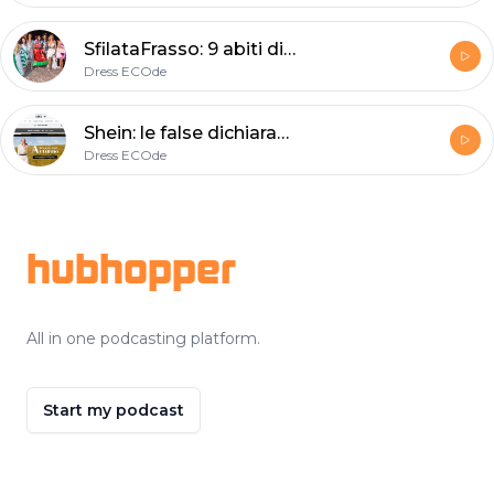
SfilataFrasso: 9 abiti di moda ecologica in passerella
Dress ECOde
Shein: le false dichiarazioni sulle fabbriche del marchio ultra-fast-fashion
Dress ECOde
Footer
hubhopper
All in one podcasting platform.
Start my podcast