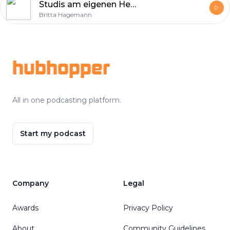
Studis am eigenen Herd - Das ultimative Studentenkochbuch - Beitrag bei Radio KIT am 31.07.2014
Britta Hagemann
Footer
hubhopper
All in one podcasting platform.
Start my podcast
Company
Legal
Awards
Privacy Policy
About
Community Guidelines