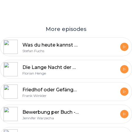
More episodes
Was du heute kannst besorgen ... - Online-Kurs gegen die Aufschiebe-Sucht - Beitrag bei Radio KIT am 11.09.2014
Stefan Fuchs
Die Lange Nacht der Abschlussarbeit - Gastbeitrag von Radio AudioMax aus Darmstadt - Beitrag bei Radio KIT am 31.07.2014
Florian Henge
Friedhof oder Gefängnis - KITeraturschlonz die Zweite - Beitrag bei Radio KIT am 31.07.2014
Frank Winkler
Bewerbung per Buch - Was taugen Absolventenbücher? - Beitrag bei Radio KIT am 31.07.2014
Jennifer Warzecha