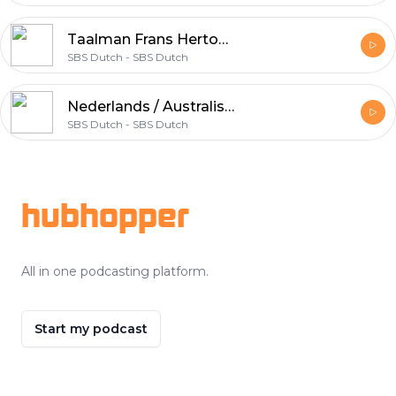
Taalman Frans Hertoghs: Geen heel leven
SBS Dutch - SBS Dutch
Nederlands / Australisch SBS Dutch nieuwsbulletin van woensdag 3 november 2021
SBS Dutch - SBS Dutch
Footer
hubhopper
All in one podcasting platform.
Start my podcast