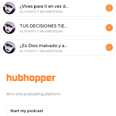
¿Vives para ti en vez de para Cristo? Escucha el podcast
AL PUNTO Y SIN ANESTESIA
TUS DECISIONES TIENEN RESULTADOS, ¿ESTÁS TOMANDO BUENAS DECISIONES?
AL PUNTO Y SIN ANESTESIA
¿Es Dios malvado y asesino? - Esta es la acusación de ciertas personas contra Dios-
AL PUNTO Y SIN ANESTESIA
Footer
hubhopper
All in one podcasting platform.
Start my podcast