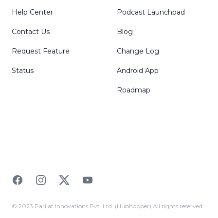
Help Center
Podcast Launchpad
Contact Us
Blog
Request Feature
Change Log
Status
Android App
Roadmap
Facebook
Instagram
Twitter
YouTube
© 2023 Parijat Innovations Pvt. Ltd. (Hubhopper) All rights reserved.