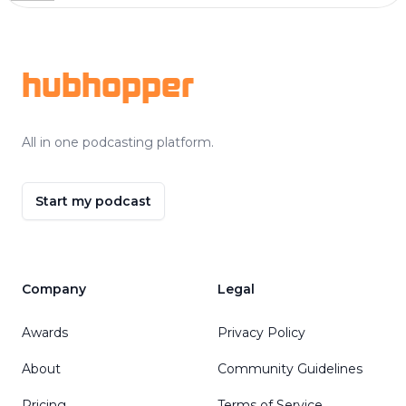
Footer
hubhopper
All in one podcasting platform.
Start my podcast
Company
Legal
Awards
Privacy Policy
About
Community Guidelines
Pricing
Terms of Service