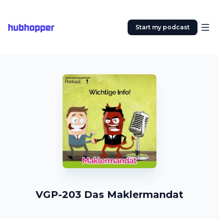
hubhopper
Start my podcast
VGP-203 Das Maklermandat