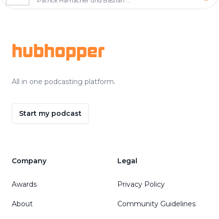
Patrick Hamacher und Bastian Kunkel
Footer
hubhopper
All in one podcasting platform.
Start my podcast
Company
Legal
Awards
Privacy Policy
About
Community Guidelines