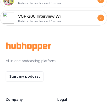
Patrick Hamacher und Bastian Kunkel
VGP-200 Interview Wiltrud Pekarek - Vorständin Hallesche - ALH Gruppe
Patrick Hamacher und Bastian Kunkel
Footer
hubhopper
All in one podcasting platform.
Start my podcast
Company
Legal