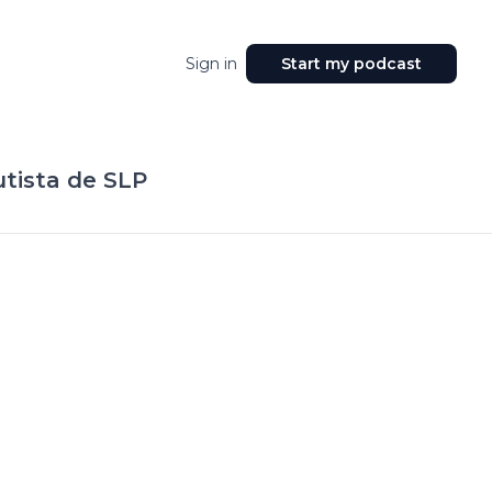
Sign in
Start my podcast
utista de SLP