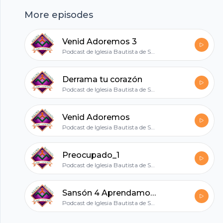
ponernos de rodillas para lograr lo que de pie,
More episodes
no podemos.
hubhopper
Venid Adoremos 3
Podcast de Iglesia Bautista de SLP
All in one podcasting platform.
Derrama tu corazón
Podcast de Iglesia Bautista de SLP
Start my podcast
Venid Adoremos
Podcast de Iglesia Bautista de SLP
Preocupado_1
Podcast de Iglesia Bautista de SLP
Sansón 4 Aprendamos del fracaso
Podcast de Iglesia Bautista de SLP