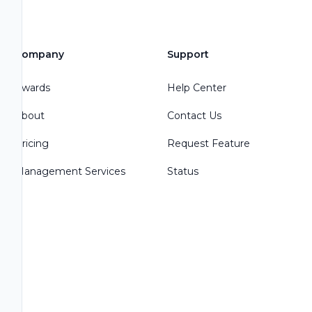
Company
Support
Awards
Help Center
About
Contact Us
Pricing
Request Feature
Management Services
Status