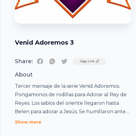
Venid Adoremos 3
Share:
Twitter
Copy Link
About
Tercer mensaje de la serie Venid Adoremos.
Pongamonos de rodillas para Adorar al Rey de
Reyes. Los sabios del oriente llegaron hasta
Belen para adorar a Jesús. Se humillaron ante
el, para darle honra y gloria al Hijo de Dios.
Footer
Show more
Muchas veces, nosotros tendremos que