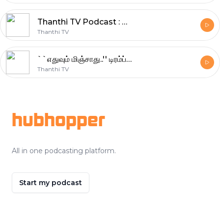
Thanthi TV Podcast : தந்தி காலை செய்திகள் | Morning News | Tamil News (07/04/2025)
Thanthi TV
``எதுவும் மிஞ்சாது..'' டிரம்ப்க்கு புதின் ஓபன் வார்னிங் - USக்கு ஈரான் சவால்
Thanthi TV
Footer
hubhopper
All in one podcasting platform.
Start my podcast