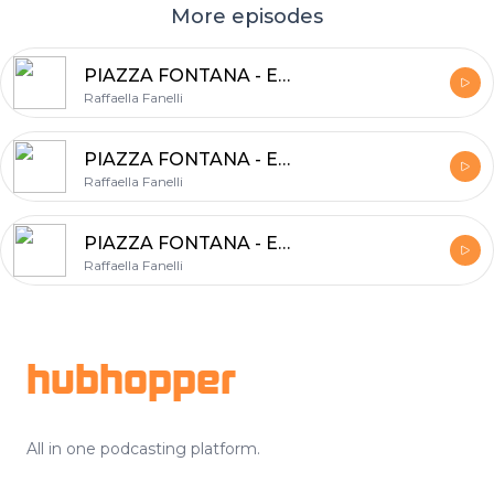
More episodes
PIAZZA FONTANA - Ep. 3 - Giuseppe Pinelli
Raffaella Fanelli
PIAZZA FONTANA - Ep. 2 - Gli innocenti di Piazza Fontana
Raffaella Fanelli
PIAZZA FONTANA - Ep. 1 - Una strage senza colpevoli
Raffaella Fanelli
Footer
hubhopper
All in one podcasting platform.