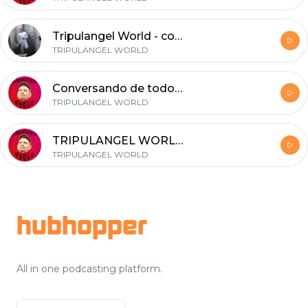
Tripulangel World - conversando con Jem-K, UN PRESO EN EL MUNDO REAL.
TRIPULANGEL WORLD
Conversando de todo con IVO PONTONI-podcast #04
TRIPULANGEL WORLD
TRIPULANGEL WORLD - GUSTAVO CERATI Y SU FORMA DE COMPONER #03(podcast)
TRIPULANGEL WORLD
Footer
hubhopper
All in one podcasting platform.