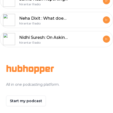
Nirantar Radio
Neha Dixit : What does crime reporting tell you about society?
Nirantar Radio
Nidhi Suresh: On Asking Slow and Quiet Questions
Nirantar Radio
Footer
hubhopper
All in one podcasting platform.
Start my podcast