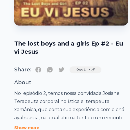
The lost boys and a girls Ep #2 - Eu
vi Jesus
Share:
Twitter
Copy Link
About
No episódio 2, temos nossa convidada Josiane
Terapeuta corporal holística e terapeuta
xamânica, que conta sua experiência com o chá
ayahuasca, na qual afirma ter tido um encontro
com Jesus. Em seguida temos nosso pioneiro
Show more