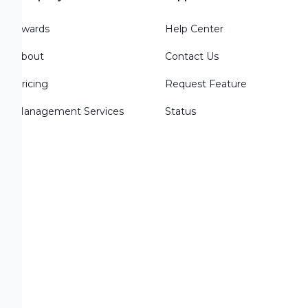
Awards
Help Center
About
Contact Us
Pricing
Request Feature
Management Services
Status