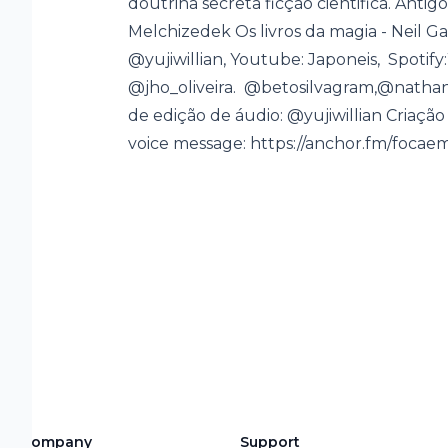
doutrina secreta ficção cientifica. Antig
Melchizedek Os livros da magia - Neil Gai
@yujiwillian, Youtube: Japoneis, Spotify:W
@jho_oliveira. @betosilvagram,@natha
de edição de áudio: @yujiwillian Criação 
voice message: https://anchor.fm/foca
Company
Support