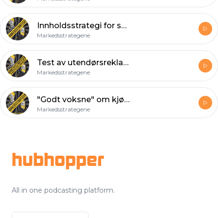
Innholdsstrategi for sosiale medier
Markedsstrategene
Test av utendørsreklame
Markedsstrategene
"Godt voksne" om kjøpsprosess og hva som er god og dårlig reklame.
Markedsstrategene
Footer
hubhopper
All in one podcasting platform.