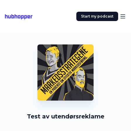
hubhopper
Start my podcast
Test av utendørsreklame