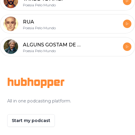
Poesia Pelo Mundo
RUA
Poesia Pelo Mundo
ALGUNS GOSTAM DE POESIA
Poesia Pelo Mundo
Footer
hubhopper
All in one podcasting platform.
Start my podcast