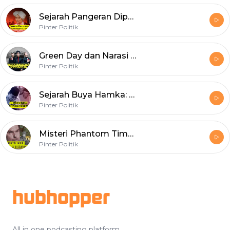
Sejarah Pangeran Diponegoro: Pangeran Jawa Progenitor Nasionalisme Indonesia
Pinter Politik
Green Day dan Narasi Politik Punk Rock
Pinter Politik
Sejarah Buya Hamka: Tak Dendam Meski Dipenjara Soekarno
Pinter Politik
Misteri Phantom Time: Ada 3 Abad Palsu dalam Sejarah?
Pinter Politik
Footer
hubhopper
All in one podcasting platform.