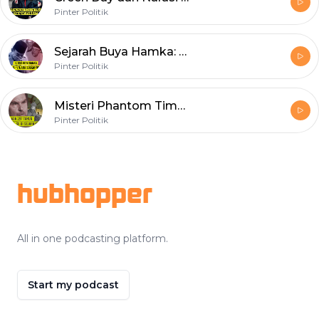
Pinter Politik
Sejarah Buya Hamka: Tak Dendam Meski Dipenjara Soekarno
Pinter Politik
Misteri Phantom Time: Ada 3 Abad Palsu dalam Sejarah?
Pinter Politik
Footer
hubhopper
All in one podcasting platform.
Start my podcast