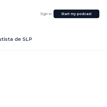
Sign in
Start my podcast
utista de SLP