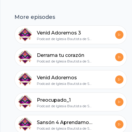
cometiendo sus mismos errores.
hubhopper
More episodes
Venid Adoremos 3
All in one podcasting platform.
Podcast de Iglesia Bautista de SLP
Derrama tu corazón
Start my podcast
Podcast de Iglesia Bautista de SLP
Venid Adoremos
Podcast de Iglesia Bautista de SLP
Preocupado_1
Podcast de Iglesia Bautista de SLP
Sansón 4 Aprendamos del fracaso
Podcast de Iglesia Bautista de SLP