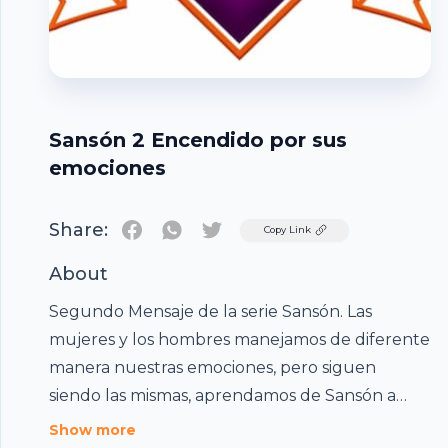
Sansón 2 Encendido por sus
emociones
Share:
Twitter
Copy Link
About
Segundo Mensaje de la serie Sansón. Las
mujeres y los hombres manejamos de diferente
manera nuestras emociones, pero siguen
Footer
siendo las mismas, aprendamos de Sansón a
tener una mejor relación con Dios...no
Show more