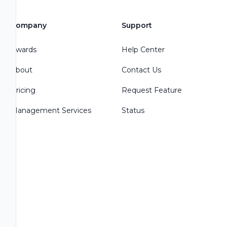
Company
Support
Awards
Help Center
About
Contact Us
Pricing
Request Feature
Management Services
Status