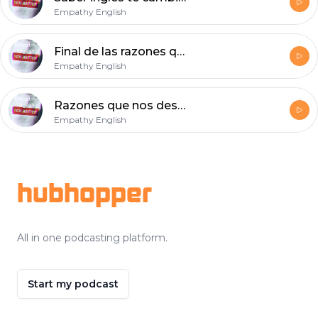
Empathy English
Final de las razones que nos desalientan en nuestro proceso de aprendizaje de él inglés.
Empathy English
Razones que nos desalientan en nuestro proceso de aprendizaje de él inglés.
Empathy English
Footer
hubhopper
All in one podcasting platform.
Start my podcast