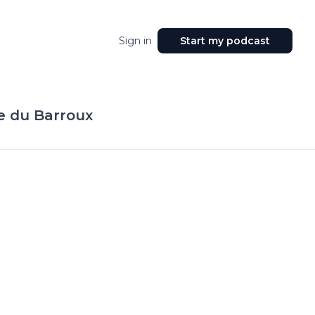
Sign in
Start my podcast
ye du Barroux