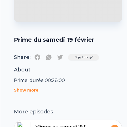
Prime du samedi 19 février
Share:
Twitter
Copy Link
About
Prime, durée 00:28:00
Footer
Show more
More episodes
Vêpres du samedi 19 février