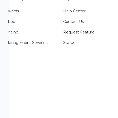
Awards
Help Center
About
Contact Us
Pricing
Request Feature
Management Services
Status