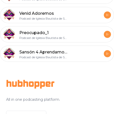
Venid Adoremos
Podcast de Iglesia Bautista de SLP
Preocupado_1
Podcast de Iglesia Bautista de SLP
Sansón 4 Aprendamos del fracaso
Podcast de Iglesia Bautista de SLP
Footer
hubhopper
All in one podcasting platform.