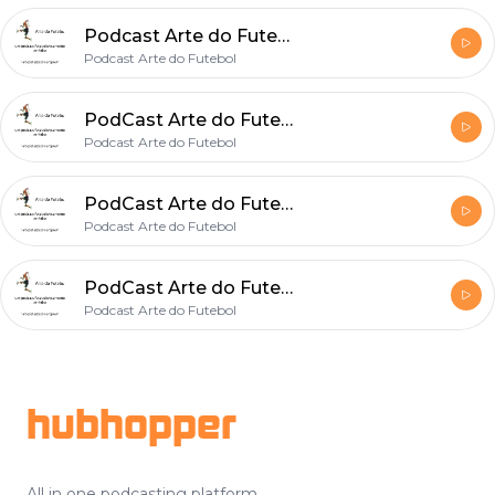
Podcast Arte do Futebol #11 - A Final da Copa: França x Croácia!
Podcast Arte do Futebol
PodCast Arte do Futebol #10 - Como foram as quartas e as expectativas das semifinais da Copa
Podcast Arte do Futebol
PodCast Arte do Futebol #9 - Resumo das Oitavas e Quartas de final a vista!
Podcast Arte do Futebol
PodCast Arte do Futebol #8 - Primeira Fase, Decepção Alemã e Oitavas de Final
Podcast Arte do Futebol
Footer
hubhopper
All in one podcasting platform.